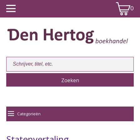
0
Winkelwagen:
0
Categorieën
Statenvertaling