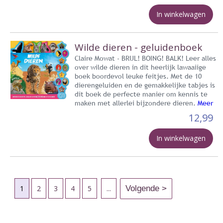
In winkelwagen
Wilde dieren - geluidenboek
Claire Mowat - BRUL! BOING! BALK! Leer alles
over wilde dieren in dit heerlijk lawaaiige
boek boordevol leuke feitjes. Met de 10
dierengeluiden en de gemakkelijke tabjes is
dit boek de perfecte manier om kennis te
maken met allerlei bijzondere dieren.
Meer
12,99
In winkelwagen
1
2
3
4
5
...