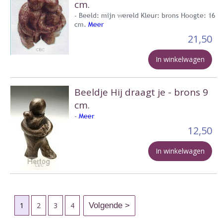
cm.
- Beeld: mijn wereld Kleur: brons Hoogte: 16
cm.
Meer
21,50
In winkelwagen
Beeldje Hij draagt je - brons 9
cm.
-
Meer
12,50
In winkelwagen
1
2
3
4