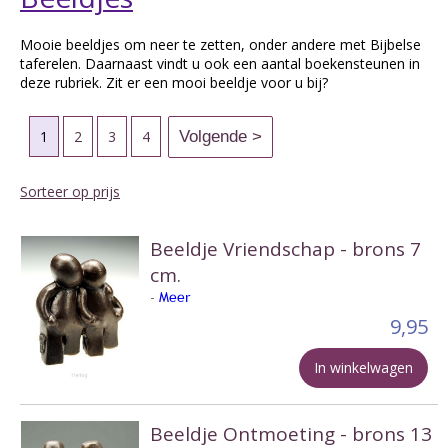
Mooie beeldjes om neer te zetten, onder andere met Bijbelse
taferelen. Daarnaast vindt u ook een aantal boekensteunen in
deze rubriek. Zit er een mooi beeldje voor u bij?
1
2
3
4
Sorteer op prijs
Beeldje Vriendschap - brons 7
cm.
-
Meer
9,95
In winkelwagen
Beeldje Ontmoeting - brons 13