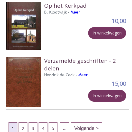
Op het Kerkpad
B. Klootwijk -
Meer
10,00
In winkelwagen
Verzamelde geschriften - 2
delen
Hendrik de Cock -
Meer
15,00
In winkelwagen
1
2
3
4
5
...