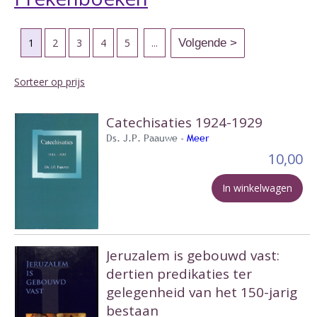
1
2
3
4
5
...
Sorteer op prijs
Catechisaties 1924-1929
Ds. J.P. Paauwe -
Meer
10,00
In winkelwagen
Jeruzalem is gebouwd vast:
dertien predikaties ter
gelegenheid van het 150-jarig
bestaan