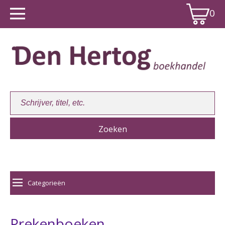
0
Winkelwagen:
0
Categorieën
Prekenboeken