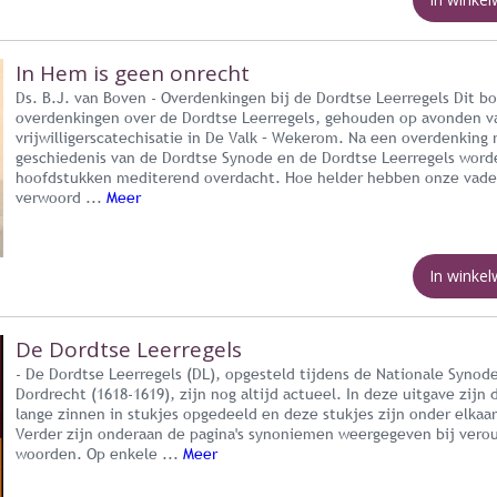
In Hem is geen onrecht
Ds. B.J. van Boven - Overdenkingen bij de Dordtse Leerregels Dit b
overdenkingen over de Dordtse Leerregels, gehouden op avonden v
vrijwilligerscatechisatie in De Valk – Wekerom. Na een overdenking 
geschiedenis van de Dordtse Synode en de Dordtse Leerregels word
hoofdstukken mediterend overdacht. Hoe helder hebben onze vade
verwoord ...
Meer
In winke
De Dordtse Leerregels
- De Dordtse Leerregels (DL), opgesteld tijdens de Nationale Synod
Dordrecht (1618-1619), zijn nog altijd actueel. In deze uitgave zijn 
lange zinnen in stukjes opgedeeld en deze stukjes zijn onder elkaar
Verder zijn onderaan de pagina's synoniemen weergegeven bij vero
woorden. Op enkele ...
Meer