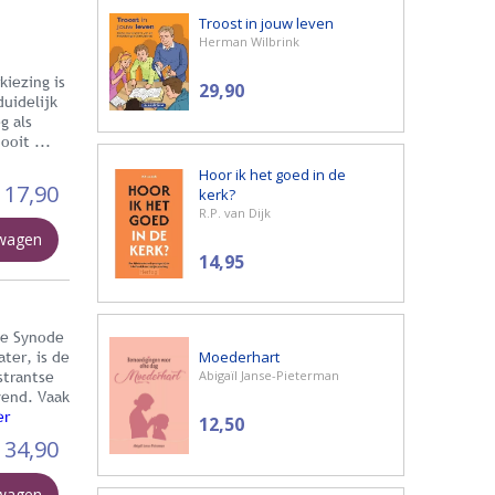
Troost in jouw leven
Herman Wilbrink
kiezing is
29,90
uidelijk
g als
ooit ...
Hoor ik het goed in de
17,90
kerk?
R.P. van Dijk
lwagen
14,95
te Synode
Moederhart
ater, is de
Abigaïl Janse-Pieterman
strantse
vend. Vaak
er
12,50
34,90
lwagen