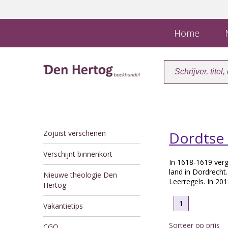
Home
N
Zojuist verschenen
Dordtse 
Verschijnt binnenkort
In 1618-1619 ver
land in Dordrech
Nieuwe theologie Den
Leerregels. In 20
Hertog
1
Vakantietips
Sorteer op prijs
CGO