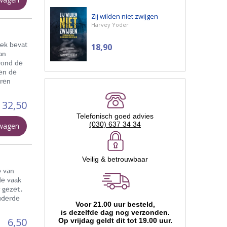
Zij wilden niet zwijgen
Harvey Yoder
oek bevat
18,90
an
rond de
en de
ren
32,50
Telefonisch goed advies
(030) 637 34 34
lwagen
Veilig & betrouwbaar
e van
de vaak
 gezet.
uderde
Voor 21.00 uur besteld,
is dezelfde dag nog verzonden.
6,50
Op vrijdag geldt dit tot 19.00 uur.