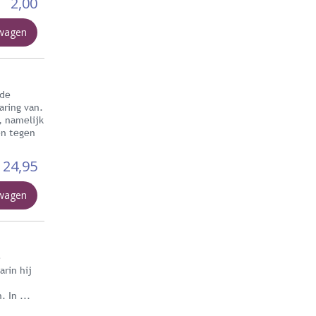
2,00
lwagen
 de
aring van.
, namelijk
en tegen
24,95
lwagen
e
rin hij
 In ...