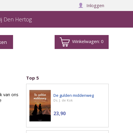
Inloggen
ij Den Hertog
Winkelwagen:
0
Top 5
k van ons
De gulden middenweg
e
Ds. J. de Kok
23,90