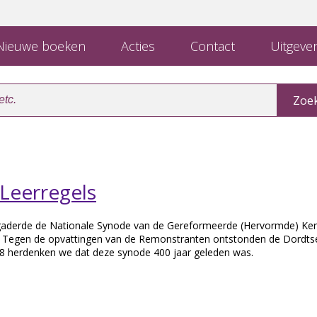
ieuwe boeken
Acties
Contact
Uitgever
Leerregels
gaderde de Nationale Synode van de Gereformeerde (Hervormde) Ker
t. Tegen de opvattingen van de Remonstranten ontstonden de Dordts
18 herdenken we dat deze synode 400 jaar geleden was.