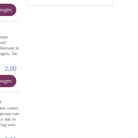
lwagen
Deze
eef
llemaal in
egels. De
2,00
lwagen
)
den waren
gevaar van
or dat in
ring met