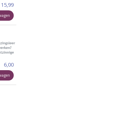
15,99
lwagen
ezingsleer
werken?
htzinnige
6,00
lwagen