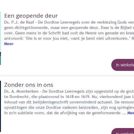
Een geopende deur
Ds. P.J. de Raaf - De Dordtse Leerregels over de verkiezing Gods ver
geen dichtgetimmerde, maar een geopende deur. Daar is de Bijbel d
over. Geen mens in de Schrift bad ooit de Heere om genade en kree
antwoord: ‘Die is er voor jou niet, want je bent niet uitverkoren.’ N
Meer
In winke
Zonder ons in ons
Ds. A. Moerkerken - De Dordtse Leerregels zijn opgesteld op de gro
te Dordrecht, die plaatsvond in 1618 en 1619. Nu, vierhonderd jaar l
inhoud van dit belijdenisgeschrift onverminderd actueel. De remon
opvattingen die onze Dordtse vaderen bestreden, zijn nog springle
in zo'n subtiele vorm, dat de afwijking van de gereformeerde ...
Me
In winke