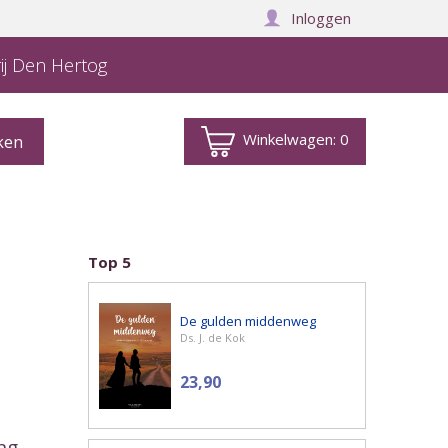
Inloggen
ij Den Hertog
Winkelwagen:
0
Top 5
De gulden middenweg
Ds. J. de Kok
23,90
ng