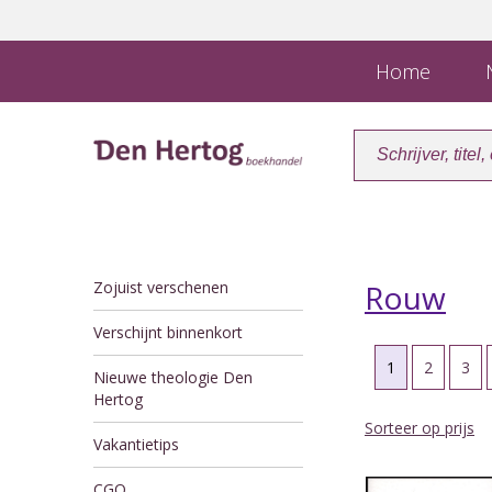
Home
N
Zojuist verschenen
Rouw
Verschijnt binnenkort
1
2
3
Nieuwe theologie Den
Hertog
Sorteer op prijs
Vakantietips
CGO