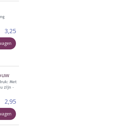
ing
3,25
lwagen
rouw
druk: Met
u zijn -
2,95
lwagen