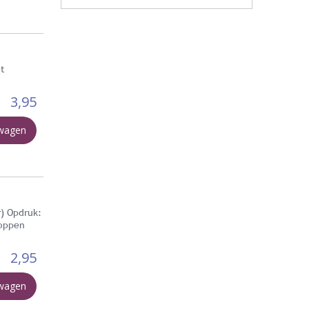
et
3,95
lwagen
) Opdruk:
loppen
2,95
lwagen