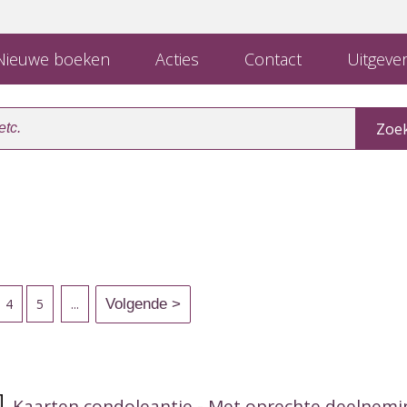
ieuwe boeken
Acties
Contact
Uitgever
4
5
...
Kaarten condoleantie - Met oprechte deelnemi