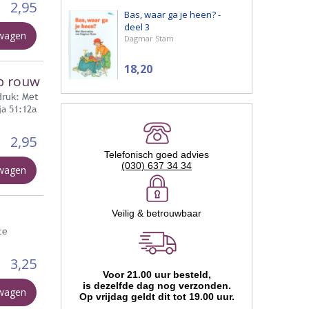
2,95
Bas, waar ga je heen? -
deel 3
lwagen
Dagmar Stam
18,20
ap rouw
druk: Met
ja 51:12a
2,95
Telefonisch goed advies
(030) 637 34 34
lwagen
Veilig & betrouwbaar
te
3,25
Voor 21.00 uur besteld,
is dezelfde dag nog verzonden.
lwagen
Op vrijdag geldt dit tot 19.00 uur.