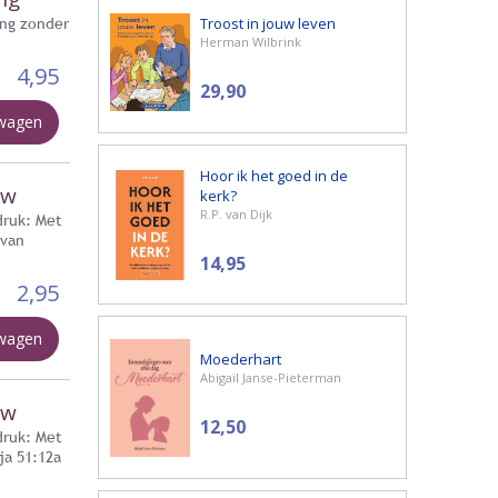
Troost in jouw leven
ing zonder
Herman Wilbrink
4,95
29,90
lwagen
Hoor ik het goed in de
uw
kerk?
R.P. van Dijk
druk: Met
 van
14,95
2,95
lwagen
Moederhart
Abigaïl Janse-Pieterman
uw
12,50
druk: Met
ja 51:12a