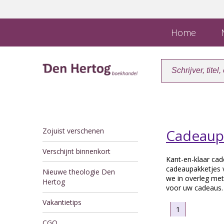
Home
N
Zojuist verschenen
Cadeaup
Verschijnt binnenkort
Kant-en-klaar ca
cadeaupakketjes 
Nieuwe theologie Den
we in overleg me
Hertog
voor uw cadeaus.
Vakantietips
1
CGO