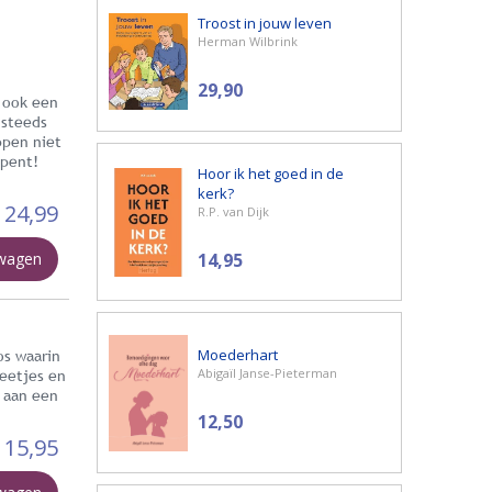
Troost in jouw leven
Herman Wilbrink
29,90
r ook een
 steeds
ppen niet
opent!
Hoor ik het goed in de
kerk?
24,99
R.P. van Dijk
lwagen
14,95
Moederhart
os waarin
Abigaïl Janse-Pieterman
weetjes en
n aan een
12,50
15,95