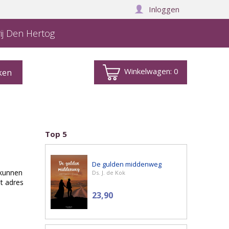
Inloggen
ij Den Hertog
Winkelwagen:
0
Top 5
De gulden middenweg
 kunnen
Ds. J. de Kok
t adres
23,90