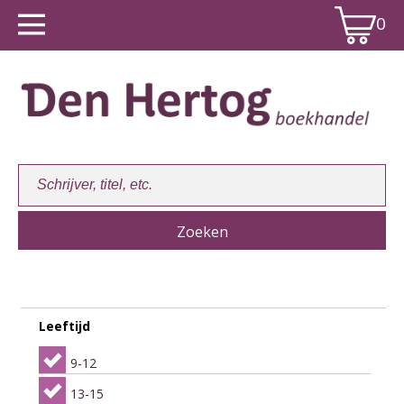
0
Winkelwagen:
0
Leeftijd
9-12
13-15