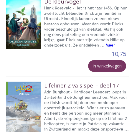
De kleurvogel
Henk Koesveld - Het is het jaar 1456. Op hun
zwerftocht belanden Dirck zijn familie in
Utrecht. Eindelijk kunnen ze een nieuw
bestaan opbouwen. Maar dan wordt Dircks
vader beschuldigd van diefstal. Als hij ook
nog eens plotseling een vreemde ziekte
krijgt, gaat Dirck met zijn vriendin Hille op
onderzoek uit. Ze ontdekken ...
Meer
10,75
In winkelwagen
Lifeliner 2 vals spel - deel 17
Adri Burghout - Hardloper Leendert loopt in
Zwitserland de Jungfraumarathon. Vlak voor
de finish wordt hij door een medeloper
opzettelijk getackeld. Wie is er zo gemeen
en heeft die persoon nog meer plannen?
Albert, de verpleegkundige op de Lifeliner 2
helicopter, is met zijn Patricia op vakantie
in Zwitserland en maakt deze onsportieve ...