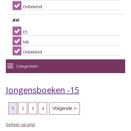
Onbekend
AVI
E5
M6
Onbekend
Categorieën
Jongensboeken -15
1
2
3
4
Sorteer op prijs