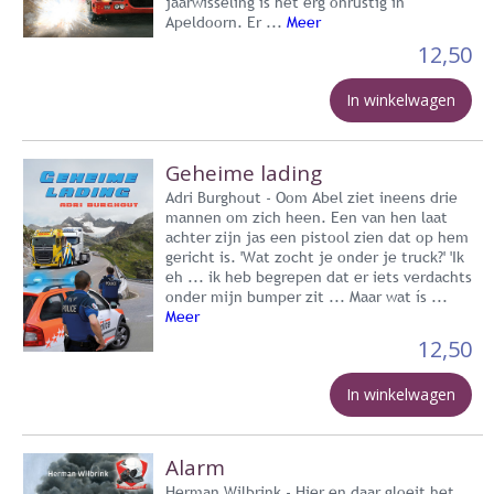
jaarwisseling is het erg onrustig in
Apeldoorn. Er ...
Meer
12,50
In winkelwagen
Geheime lading
Adri Burghout - Oom Abel ziet ineens drie
mannen om zich heen. Een van hen laat
achter zijn jas een pistool zien dat op hem
gericht is. 'Wat zocht je onder je truck?' 'Ik
eh ... ik heb begrepen dat er iets verdachts
onder mijn bumper zit ... Maar wat ís ...
Meer
12,50
In winkelwagen
Alarm
Herman Wilbrink - Hier en daar gloeit het