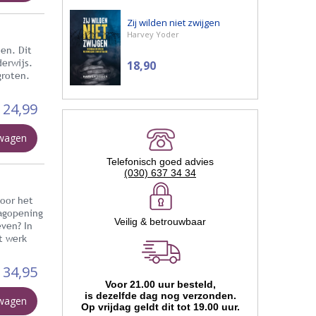
Zij wilden niet zwijgen
Harvey Yoder
den. Dit
erwijs.
18,90
groten.
24,99
lwagen
Telefonisch goed advies
(030) 637 34 34
voor het
dagopening
Veilig & betrouwbaar
ven? In
t werk
34,95
Voor 21.00 uur besteld,
is dezelfde dag nog verzonden.
lwagen
Op vrijdag geldt dit tot 19.00 uur.