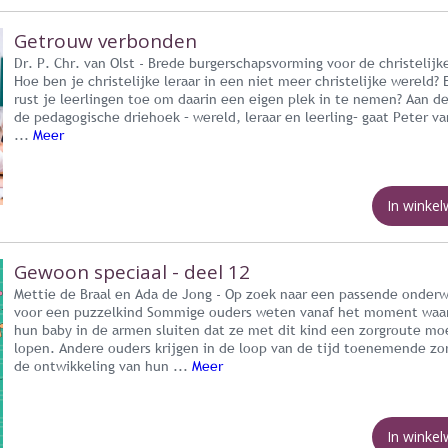
Getrouw verbonden
Dr. P. Chr. van Olst - Brede burgerschapsvorming voor de christelijke
Hoe ben je christelijke leraar in een niet meer christelijke wereld?
rust je leerlingen toe om daarin een eigen plek in te nemen? Aan d
de pedagogische driehoek – wereld, leraar en leerling– gaat Peter va
...
Meer
In winke
Gewoon speciaal - deel 12
Mettie de Braal en Ada de Jong - Op zoek naar een passende onderw
voor een puzzelkind Sommige ouders weten vanaf het moment waa
hun baby in de armen sluiten dat ze met dit kind een zorgroute m
lopen. Andere ouders krijgen in de loop van de tijd toenemende zo
de ontwikkeling van hun ...
Meer
In winke