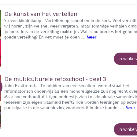
De kunst van het vertellen
Steven Middelkoop - Vertellen op school en in de kerk. Veel vertell
wij horen, zijn we snel weer vergeten, maar sommige verhalen draa
je mee. Iets in de vertelling raakte je. Wat is nu precies het gehei
goede vertelling? En wat moet je doen ...
Meer
In winke
De multiculturele refoschool - deel 3
John Exalto red. - Te midden van een seculiere wereld staat het
reformatorisch onderwijs als een monoreligieuze zuil nog recht ove
Maar hoe verhoudt dit type onderwijs zich tot de plurale samenlevi
iedereen zijn eigen waarheid heeft? Hoe worden leerlingen op acti
participatie in die samenleving voorbereid? In deze bundel ...
Meer
In winke