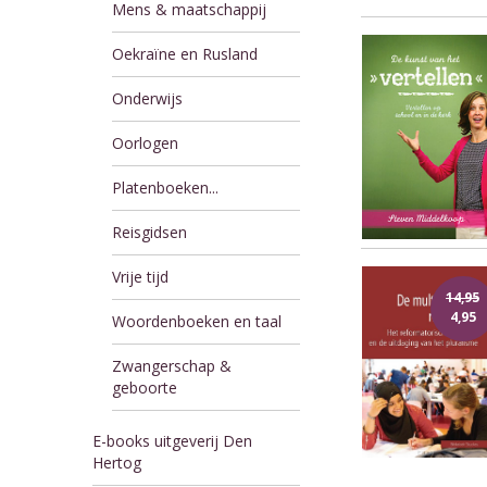
Mens & maatschappij
Oekraïne en Rusland
Onderwijs
Oorlogen
Platenboeken...
Reisgidsen
Vrije tijd
14,95
4,95
Woordenboeken en taal
Zwangerschap &
geboorte
E-books uitgeverij Den
Hertog