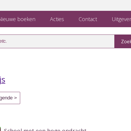
ieuwe boeken
Acties
Contact
Uitgever
js
School met een hoge opdracht