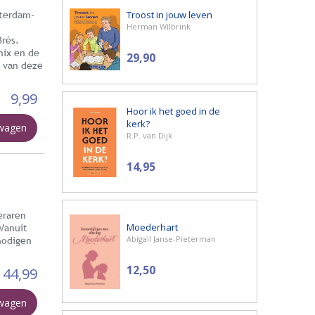
Troost in jouw leven
tterdam-
Herman Wilbrink
rès.
nix en de
29,90
s van deze
9,99
Hoor ik het goed in de
kerk?
lwagen
R.P. van Dijk
14,95
eraren
Moederhart
 Vanuit
Abigaïl Janse-Pieterman
 nodigen
12,50
44,99
lwagen