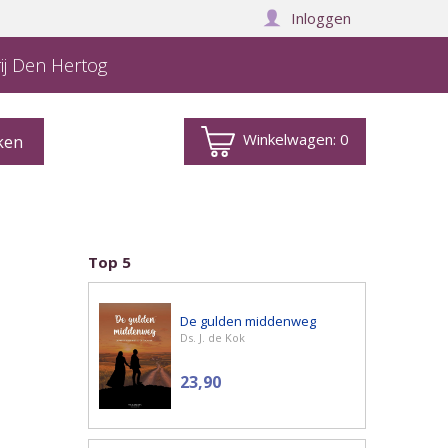
Inloggen
ij Den Hertog
Winkelwagen:
0
Top 5
De gulden middenweg
Ds. J. de Kok
23,90