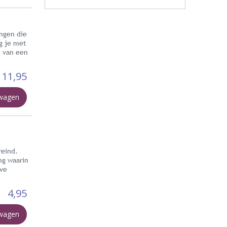
ingen die
g je met
m van een
11,95
lwagen
reind.
ng waarin
eve
4,95
lwagen