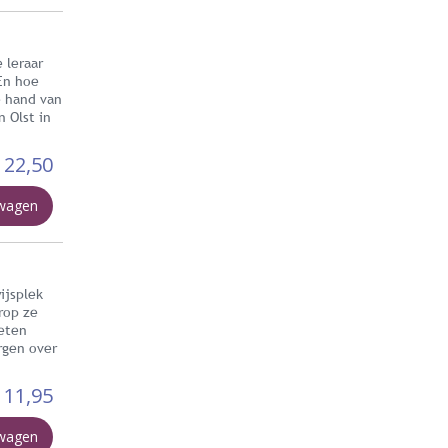
 leraar
 En hoe
e hand van
n Olst in
22,50
lwagen
ijsplek
rop ze
oeten
rgen over
11,95
lwagen