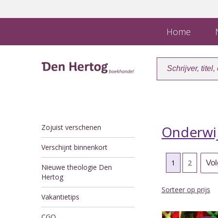
Home
N
Zojuist verschenen
Onderwi
Verschijnt binnenkort
1
2
Nieuwe theologie Den
Hertog
Sorteer op prijs
Vakantietips
CGO