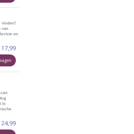
d vinden?
n van
evisie en
17,99
lwagen
swet
 Nog
 in
hische
24,99