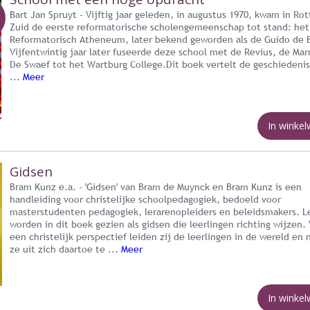
Bart Jan Spruyt - Vijftig jaar geleden, in augustus 1970, kwam in Ro
Zuid de eerste reformatorische scholengemeenschap tot stand: het
Reformatorisch Atheneum, later bekend geworden als de Guido de B
Vijfentwintig jaar later fuseerde deze school met de Revius, de Mar
De Swaef tot het Wartburg College.Dit boek vertelt de geschiedeni
...
Meer
In winke
Gidsen
Bram Kunz e.a. - 'Gidsen' van Bram de Muynck en Bram Kunz is een
handleiding voor christelijke schoolpedagogiek, bedoeld voor
masterstudenten pedagogiek, lerarenopleiders en beleidsmakers. L
worden in dit boek gezien als gidsen die leerlingen richting wijzen.
een christelijk perspectief leiden zij de leerlingen in de wereld en
ze uit zich daartoe te ...
Meer
In winke