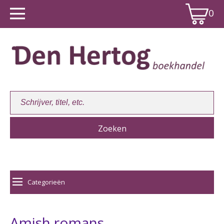
0
Winkelwagen:
0
Categorieën
Amish romans