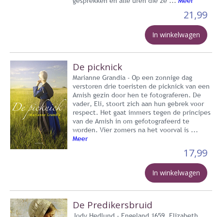
gesprekken en alle uren die ze ...
Meer
21,99
In winkelwagen
De picknick
Marianne Grandia - Op een zonnige dag
verstoren drie toeristen de picknick van een
Amish gezin door hen te fotograferen. De
vader, Eli, stoort zich aan hun gebrek voor
respect. Het gaat immers tegen de principes
van de Amish in om gefotografeerd te
worden. Vier zomers na het voorval is ...
Meer
17,99
In winkelwagen
De Predikersbruid
Jody Hedlund - Engeland 1659. Elizabeth