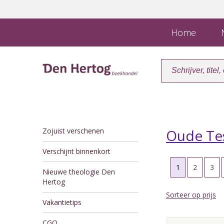
Home
N
Zojuist verschenen
Oude Te
Verschijnt binnenkort
1
2
3
Nieuwe theologie Den
Hertog
Sorteer op prijs
Vakantietips
CGO