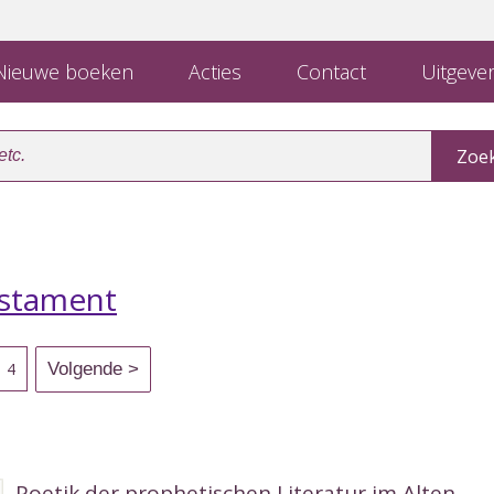
ieuwe boeken
Acties
Contact
Uitgever
stament
4
Poetik der prophetischen Literatur im Alten