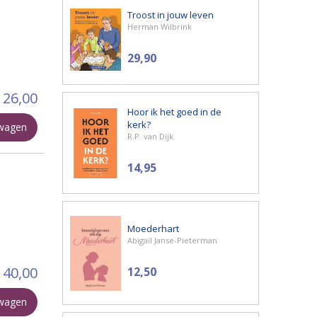
Troost in jouw leven
Herman Wilbrink
29,90
26,00
Hoor ik het goed in de
kerk?
lwagen
R.P. van Dijk
14,95
Moederhart
Abigaïl Janse-Pieterman
40,00
12,50
lwagen