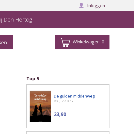
Inloggen
ij Den Hertog
Winkelwagen:
0
Top 5
De gulden middenweg
Ds. J. de Kok
23,90