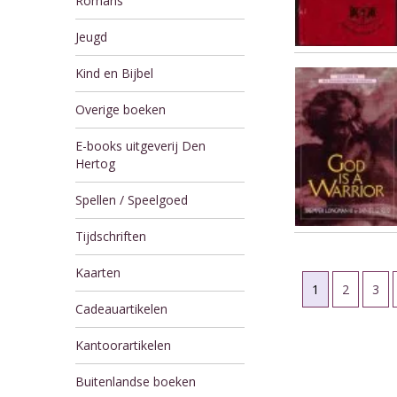
Romans
Jeugd
Kind en Bijbel
Overige boeken
E-books uitgeverij Den
Hertog
Spellen / Speelgoed
Tijdschriften
Kaarten
1
2
3
Cadeauartikelen
Kantoorartikelen
Buitenlandse boeken