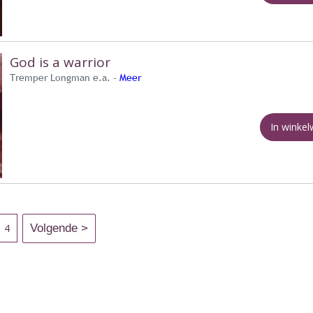
God is a warrior
Tremper Longman e.a. -
Meer
In winke
4