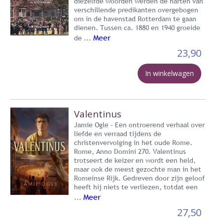
diezelfde woorden werden de harten van
verschillende predikanten overgebogen
om in de havenstad Rotterdam te gaan
dienen. Tussen ca. 1880 en 1940 groeide
Meer
de ...
23,90
In winkelwagen
Valentinus
Jamie Ogle - Een ontroerend verhaal over
liefde en verraad tijdens de
christenvervolging in het oude Rome.
Rome, Anno Domini 270. Valentinus
trotseert de keizer en wordt een held,
maar ook de meest gezochte man in het
Romeinse Rijk. Gedreven door zijn geloof
heeft hij niets te verliezen, totdat een
Meer
...
27,50