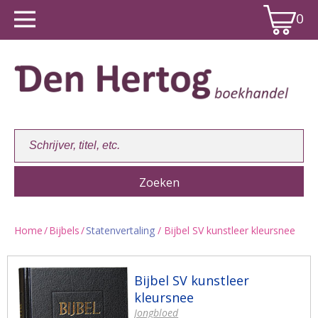
0
Home
/
Bijbels
/
Statenvertaling
/ Bijbel SV kunstleer kleursnee
Winkelwagen:
0
Bijbel SV kunstleer
kleursnee
Jongbloed