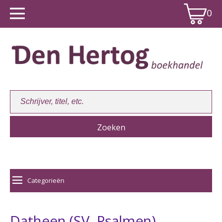
0
Winkelwagen:
0
Categorieën
Datheen (SV, Psalmen)