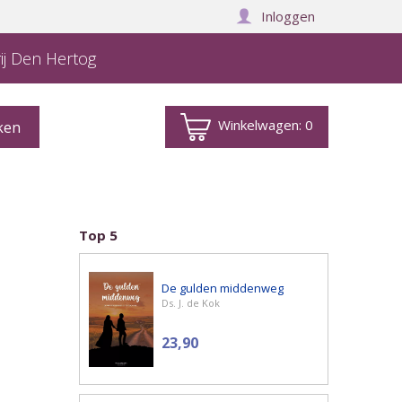
Inloggen
ij Den Hertog
Winkelwagen:
0
Top 5
De gulden middenweg
Ds. J. de Kok
23,90