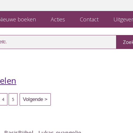
ieuwe boeken
Acties
Contact
Uitgever
elen
4
5
BasisBijbel - Lukas-evangelie