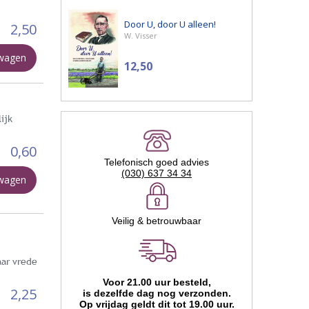
Door U, door U alleen!
2,50
W. Visser
lwagen
12,50
ijk
0,60
Telefonisch goed advies
(030) 637 34 34
lwagen
Veilig & betrouwbaar
aar vrede
Voor 21.00 uur besteld,
2,25
is dezelfde dag nog verzonden.
Op vrijdag geldt dit tot 19.00 uur.