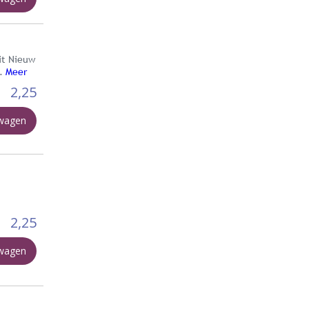
dit Nieuw
d.
Meer
2,25
lwagen
2,25
lwagen