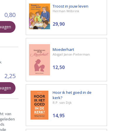
Troost in jouw leven
Herman Wilbrink
0,80
29,90
lwagen
Moederhart
Abigaïl Janse-Pieterman
k
12,50
2,25
lwagen
Hoor ik het goed in de
kerk?
R.P. van Dijk
cht van
14,95
 geleden
eds
onde