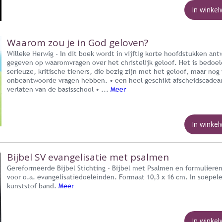
In winke
Waarom zou je in God geloven?
Willeke Herwig - In dit boek wordt in vijftig korte hoofdstukken an
gegeven op waaromvragen over het christelijk geloof. Het is bedoel
serieuze, kritische tieners, die bezig zijn met het geloof, maar nog
onbeantwoorde vragen hebben. • een heel geschikt afscheidscadeau
verlaten van de basisschool • ...
Meer
In winke
Bijbel SV evangelisatie met psalmen
Gereformeerde Bijbel Stichting - Bijbel met Psalmen en formulieren
voor o.a. evangelisatiedoeleinden. Formaat 10,3 x 16 cm. In soepel
kunststof band.
Meer
In winke