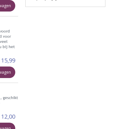
lwagen
twoord
d voor
 veel
 bij het
15,99
lwagen
, geschikt
e
12,00
lwagen