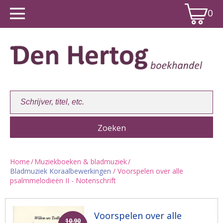
0
Home
/
Muziekboeken & bladmuziek
/
Bladmuziek Koraalbewerkingen
/ Voorspelen over alle
Winkelwagen:
0
psalmmelodieën II - Notenschrift
Voorspelen over alle
10,90