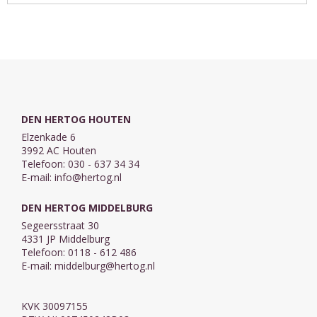
Psalm 76 vers 1
Psalm 100 Juich,
koralen over
/ Psalm 5 vers 8
aarde, juicht
Psalm 23
alom de HEER"
" ...
4 Variaties ...
DEN HERTOG HOUTEN
Elzenkade 6
3992 AC Houten
Telefoon: 030 - 637 34 34
E-mail:
info@hertog.nl
DEN HERTOG MIDDELBURG
Segeersstraat 30
4331 JP Middelburg
Telefoon: 0118 - 612 486
E-mail:
middelburg@hertog.nl
KVK 30097155