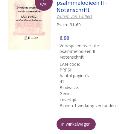
psalmmelodieën II -
6,90
Notenschrift
Willem van Twillert
Psalm 31-60.
6,90
Voorspelen over alle
psalmmelodieën II -
Notenschrift
EAN-code:
PRPSII
Aantal pagina's:
41
Bindwijze:
Geniet
Levertijd:
Binnen 1 werkdag verzonden!
In winkelwagen