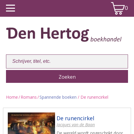
0
Home
/
Romans
/
Spannende boeken
/ De runencirkel
Winkelwagen:
0
De runencirkel
Jacques van de Baan
De wereld wordt opgeschrikt door