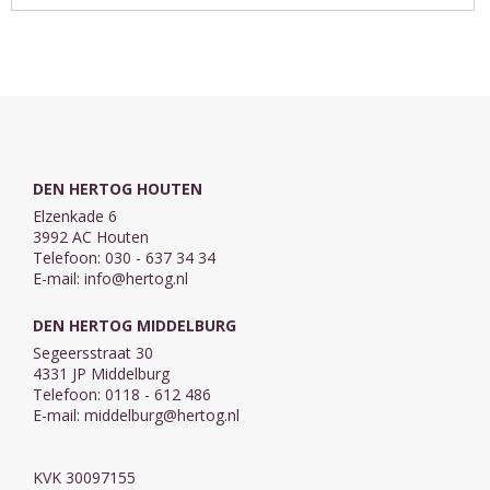
niet aan het
stad onveilig
twists. Wat als
jagen op een
maakt en
jouw vader
crimineel, maar
daarna eindelijk
wordt
...
tijd ...
beschuldigd
van de moord
op de vader ...
DEN HERTOG HOUTEN
Elzenkade 6
3992 AC Houten
Telefoon: 030 - 637 34 34
E-mail:
info@hertog.nl
DEN HERTOG MIDDELBURG
Segeersstraat 30
4331 JP Middelburg
Telefoon: 0118 - 612 486
E-mail:
middelburg@hertog.nl
KVK 30097155