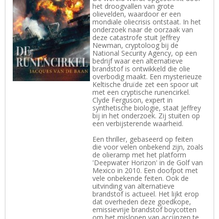
het droogvallen van grote
olievelden, waardoor er een
mondiale oliecrisis ontstaat. In het
onderzoek naar de oorzaak van
deze catastrofe stuit Jeffrey
Newman, cryptoloog bij de
National Security Agency, op een
bedrijf waar een alternatieve
brandstof is ontwikkeld die olie
overbodig maakt. Een mysterieuze
Keltische druïde zet een spoor uit
met een cryptische runencirkel.
Clyde Ferguson, expert in
synthetische biologie, staat Jeffrey
bij in het onderzoek. Zij stuiten op
een verbijsterende waarheid.
Een thriller, gebaseerd op feiten
die voor velen onbekend zijn, zoals
de olieramp met het platform
'Deepwater Horizon' in de Golf van
Mexico in 2010. Een doofpot met
vele onbekende feiten. Ook de
uitvinding van alternatieve
brandstof is actueel. Het lijkt erop
dat overheden deze goedkope,
emissievrije brandstof boycotten
om het mislopen van accijnzen te