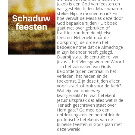
Jakob is een God van feesten en
vastgestelde tijden. Maar waarom
stelde Hij die momenten in? En
hoe vervult de Messias deze door
God bepaalde ‘tijden’? Dit boek
gaat niet over gebruiken of
tradities rondom de bijbelse
feesten. Het zoekt naar de
oorsprong, de orde en het
bedoelde ritme dat de Almachtige
in Zijn kalender heeft gelegd.
Daarbij staat de centrale rol van
Jezus – het Vleesgeworden Woord
– in het volmaken van Gods
beloofde tijden centraal: in het
verleden, het heden én de
toekomst. Zijn deze tijden alleen
voor Israël, of ook voor de Kerk?
Wat zijn we onderweg
kwijtgeraakt? En wat betekent
Jezus’ uitspraak dat alles wat in de
Tenach geschreven staat over
Hem gaat? Ga mee op een
ontdekkingsreis en herontdek de
profetische betekenis van de
bijbelse feesten in Gods plan met
deze wereld.