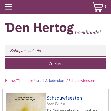
0
Home
/
Theologie
/
Israël & Jodendom
/ Schaduwfeesten
Winkelwagen:
0
Schaduwfeesten
Jaap Bönker
De God van Abraham, Isaäk en