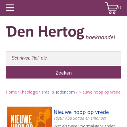
0
Home
/
Theologie
/
Israël & Jodendom
/ Nieuwe hoop op vrede
Winkelwagen:
0
Nieuwe hoop op vrede
Taysir Abu Saada en Emanuel
Shahaf
Wat als twee voormalige vijanden