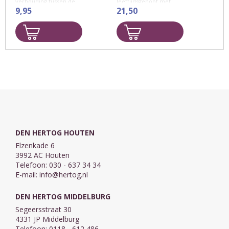
verhouding tussen de
leeftijdsgenoot met
christelijke kerk en het
9,95
Joden en Arabieren in
21,50
Joodse volk
Israël en op de
Westbank.
Twee
basisgezichtspunten
stempelen deze studie.
Dat is allereerst dat God
...
DEN HERTOG HOUTEN
Elzenkade 6
3992 AC Houten
Telefoon: 030 - 637 34 34
E-mail:
info@hertog.nl
DEN HERTOG MIDDELBURG
Segeersstraat 30
4331 JP Middelburg
Telefoon: 0118 - 612 486