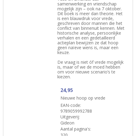
samenwerking en vriendschap
mogelijk zijn – ook na 7 oktober.
Dit boek is meer dan theorie. Het
is een blauwdruk voor vrede,
geschreven door mannen die het
conflict van binnenuit kennen. Met
historische analyse, persoonlijke
verhalen en een gedetailleerd
actieplan bewijzen ze dat hoop
geen naïeve wens is, maar een
keuze.
De vraag is niet óf vrede mogelijk
is, maar of we de moed hebben
om voor nieuwe scenario’s te
kiezen.
24,95
Nieuwe hoop op vrede
EAN-code:
9789059992788
Uitgeverij:
Gideon
Aantal pagina's:
320