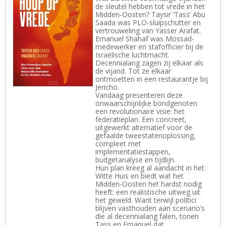
de sleutel hebben tot vrede in het
Midden-Oosten? Taysir ‘Tass’ Abu
Saada was PLO-sluipschutter en
vertrouweling van Yasser Arafat.
Emanuel Shahaf was Mossad-
medewerker en stafofficier bij de
Israëlische luchtmacht.
Decennialang zagen zij elkaar als
de vijand. Tot ze elkaar
ontmoetten in een restaurantje bij
Jericho.
Vandaag presenteren deze
onwaarschijnlijke bondgenoten
een revolutionaire visie: het
federatieplan. Een concreet,
uitgewerkt alternatief voor de
gefaalde tweestatenoplossing,
compleet met
implementatiestappen,
budgetanalyse en tijdlijn.
Hun plan kreeg al aandacht in het
Witte Huis en biedt wat het
Midden-Oosten het hardst nodig
heeft: een realistische uitweg uit
het geweld. Want terwijl politici
blijven vasthouden aan scenario’s
die al decennialang falen, tonen
Tass en Emanuel dat