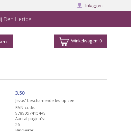
Inloggen
ij Den Hertog
Winkelwagen:
0
3,50
Jezus' beschamende les op zee
EAN-code:
9789057415449
Aantal pagina's:
26
Bindwijze: