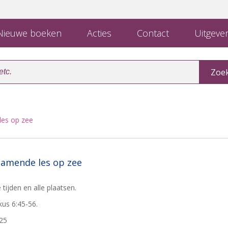
ieuwe boeken
Acties
Contact
Uitgever
les op zee
hamende les op zee
 tijden en alle plaatsen.
us 6:45-56.
 25