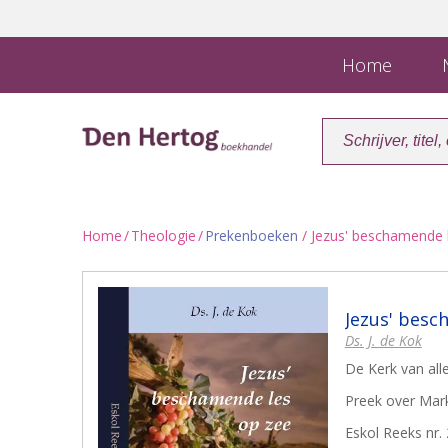
Home
N
Home
/
Theologie
/
Prekenboeken
/ Jezus' beschamende 
Jezus' besc
Ds. J. de Kok
De Kerk van alle
Preek over Mark
Eskol Reeks nr.