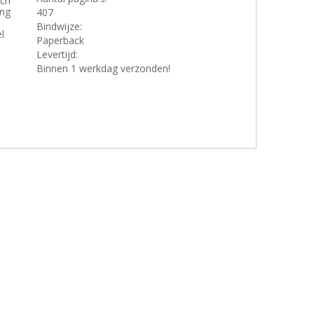
sch
ing
407
Bindwijze:
l
Paperback
Levertijd:
Binnen 1 werkdag verzonden!