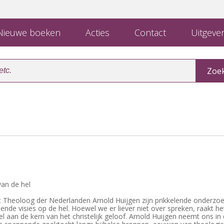
ieuwe boeken
Acties
Contact
Uitgever
an de hel
elt Theoloog der Nederlanden Arnold Huijgen zijn prikkelende onderzo
lende visies op de hel. Hoewel we er liever niet over spreken, raakt he
 aan de kern van het christelijk geloof. Arnold Huijgen neemt ons in 