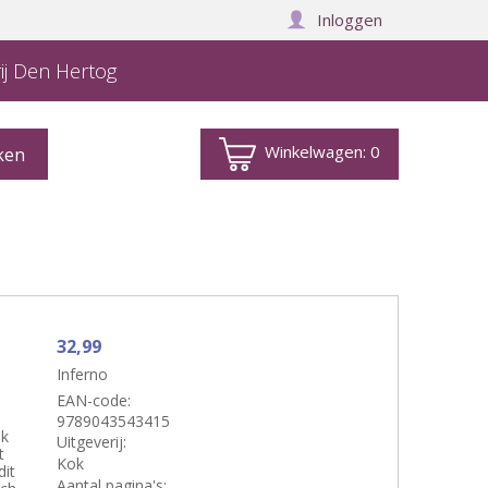
Inloggen
ij Den Hertog
Winkelwagen:
0
32,99
Inferno
EAN-code:
9789043543415
ek
Uitgeverij:
t
Kok
dit
Aantal pagina's: