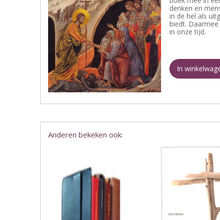
boek mee in ee
denken en mense
in de hel als ui
biedt. Daarmee 
in onze tijd.
In winkelwag
Anderen bekeken ook: