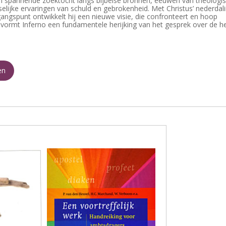
n spannende zoektocht langs bijbelse bronnen, eeuwen van theologi
lijke ervaringen van schuld en gebrokenheid. Met Christus’ nederdal
tgangspunt ontwikkelt hij een nieuwe visie, die confronteert en hoop
vormt Inferno een fundamentele herijking van het gesprek over de he
en