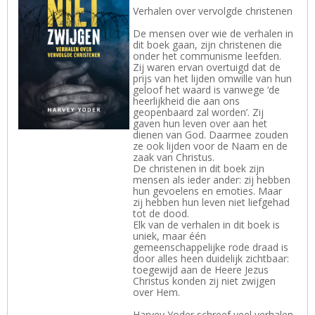
Verhalen over vervolgde christenen
De mensen over wie de verhalen in
dit boek gaan, zijn christenen die
onder het communisme leefden.
Zij waren ervan overtuigd dat de
prijs van het lijden omwille van hun
geloof het waard is vanwege ‘de
heerlijkheid die aan ons
geopenbaard zal worden’. Zij
gaven hun leven over aan het
dienen van God. Daarmee zouden
ze ook lijden voor de Naam en de
zaak van Christus.
De christenen in dit boek zijn
mensen als ieder ander: zij hebben
hun gevoelens en emoties. Maar
zij hebben hun leven niet liefgehad
tot de dood.
Elk van de verhalen in dit boek is
uniek, maar één
gemeenschappelijke rode draad is
door alles heen duidelijk zichtbaar:
toegewijd aan de Heere Jezus
Christus konden zij niet zwijgen
over Hem.
Harvey Yoder schreef veel verhalen