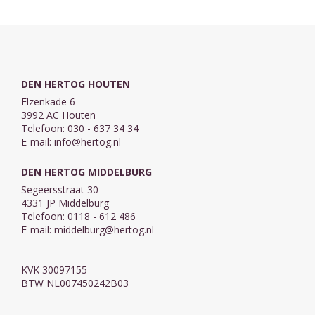
dat christenen
in dit boek over
Alle christenen
in dit deel van
...
...
Nigeria hun ...
DEN HERTOG HOUTEN
Elzenkade 6
3992 AC Houten
Telefoon: 030 - 637 34 34
E-mail:
info@hertog.nl
DEN HERTOG MIDDELBURG
Segeersstraat 30
4331 JP Middelburg
Telefoon: 0118 - 612 486
E-mail:
middelburg@hertog.nl
KVK 30097155
BTW NL007450242B03