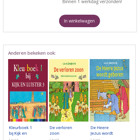
Binnen 1 werkdag verzonden!
In winkelwagen
Anderen bekeken ook:
Kleurboek 1
De verloren
De Heere
bij Kijk en
zoon
Jezus wordt
luister 3
geboren
Laura
Laura
Laura