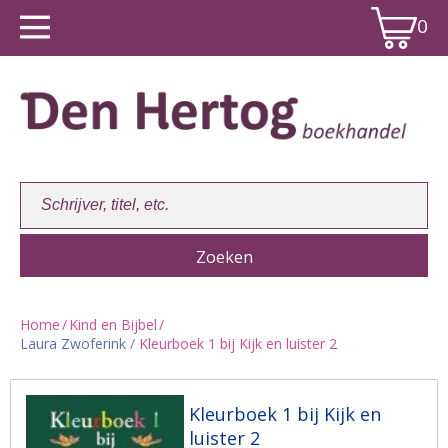
0
Home
/
Kind en Bijbel
/
Laura Zwoferink
/ Kleurboek 1 bij Kijk en luister 2
Winkelwagen:
0
Kleurboek 1 bij Kijk en
luister 2