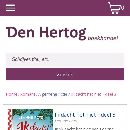
0
Home
/
Romans
/
Algemene fictie
/ Ik dacht het niet - deel 3
Winkelwagen:
0
Ik dacht het niet - deel 3
Leanne Pots
In ‘Ik dacht het niet’ van Leanne