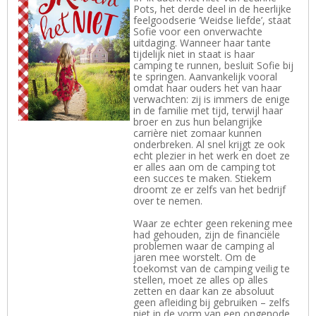
Pots, het derde deel in de heerlijke
feelgoodserie ‘Weidse liefde’, staat
Sofie voor een onverwachte
uitdaging. Wanneer haar tante
tijdelijk niet in staat is haar
camping te runnen, besluit Sofie bij
te springen. Aanvankelijk vooral
omdat haar ouders het van haar
verwachten: zij is immers de enige
in de familie met tijd, terwijl haar
broer en zus hun belangrijke
carrière niet zomaar kunnen
onderbreken. Al snel krijgt ze ook
echt plezier in het werk en doet ze
er alles aan om de camping tot
een succes te maken. Stiekem
droomt ze er zelfs van het bedrijf
over te nemen.
Waar ze echter geen rekening mee
had gehouden, zijn de financiële
problemen waar de camping al
jaren mee worstelt. Om de
toekomst van de camping veilig te
stellen, moet ze alles op alles
zetten en daar kan ze absoluut
geen afleiding bij gebruiken – zelfs
niet in de vorm van een ongenode,