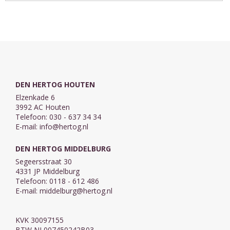
geweld. Drie
een toekomst
jonge mensen
met de
worden
rechtschapen
geconfronteerd
griffi er Caspar
met ...
Vogt, een liefde
die door hun ...
DEN HERTOG HOUTEN
Elzenkade 6
3992 AC Houten
Telefoon: 030 - 637 34 34
E-mail:
info@hertog.nl
DEN HERTOG MIDDELBURG
Segeersstraat 30
4331 JP Middelburg
Telefoon: 0118 - 612 486
E-mail:
middelburg@hertog.nl
KVK 30097155
BTW NL007450242B03