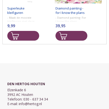
Superleuke
Diamond painting -
kleifiguren
for I know the plans
- Maak de mooiste
- Diamond painting: For
kleifiguren met deze
I know the plans.
superhandige set! Pak
9,99
Afmeting: 40 x 30 cm.
39,95
een van de 4 kleuren
superzachte klei, rol er
een bal van en druk
deze ...
DEN HERTOG HOUTEN
Elzenkade 6
3992 AC Houten
Telefoon: 030 - 637 34 34
E-mail:
info@hertog.nl