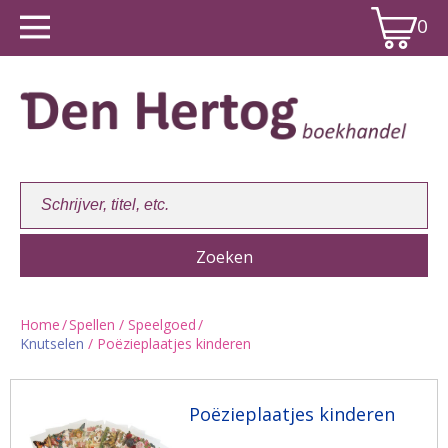
0
Home
/
Spellen / Speelgoed
/
Knutselen
/ Poëzieplaatjes kinderen
Winkelwagen:
0
Poëzieplaatjes kinderen